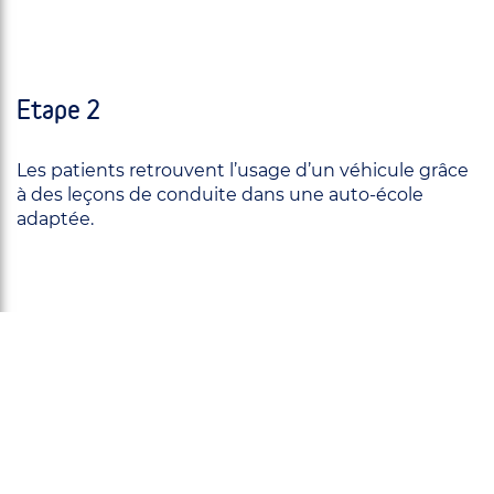
Etape 2
Les patients retrouvent l’usage d’un véhicule grâce
à des leçons de conduite dans une auto-école
adaptée.
Etape 3
La clinique accompagne les patients dans la
validation du nouveau permis de conduire en phase
avec la procédure de régulation.