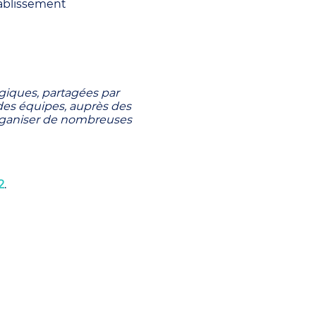
Etablissement
égiques, partagées par
 des équipes, auprès des
 organiser de nombreuses
2
.